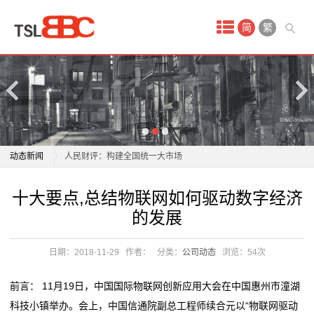
首
简
繁
页
产
品
中
杭州服装市场夏装清仓 年轻人追求性价比成消费主力
动态新闻
人民财评：构建全国统一大市场
心
金山这个临时市场启用！180多家经营户入驻！
杭州服装市场夏装清仓 年轻人追求性价比成消费主力
十大要点,总结物联网如何驱动数字经济
淘
一野生动物地下交易市场被拔除，80余人落网
人民财评：构建全国统一大市场
的发展
商业秘密｜国内市场严重“内卷”，但餐饮“出海”是个好生
金山这个临时市场启用！180多家经营户入驻！
宝
意吗？
一野生动物地下交易市场被拔除，80余人落网
日期：2018-11-29
作者：
分类：
公司动态
浏览：
54次
网
文旅市场“热”力足 激发消费市场新活力
商业秘密｜国内市场严重“内卷”，但餐饮“出海”是个好生
“一张清单”激发市场活力（新思想引领新时代改革开
意吗？
店
前言： 11月19日，中国国际物联网创新应用大会在中国惠州市潼湖
放）
文旅市场“热”力足 激发消费市场新活力
科技小镇举办。会上，中国信通院副总工程师续合元以“物联网驱动
代