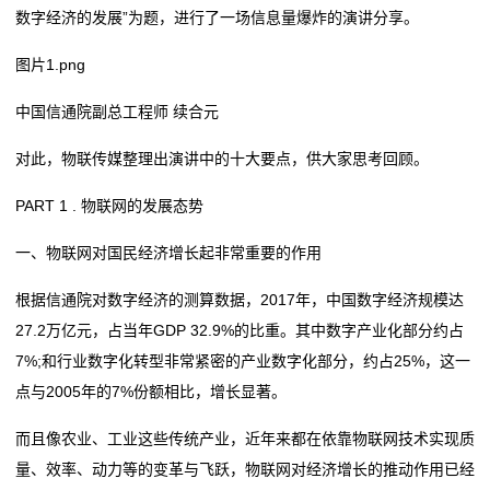
数字经济的发展”为题，进行了一场信息量爆炸的演讲分享。
万亿级大市场！“更新”“换新”带来经济新活力
“一张清单”激发市场活力（新思想引领新时代改革开
运
韩志国：A股市场为何难以摆脱3000点魔咒
放）
图片1.png
全球市场迎“关键6小时”！
万亿级大市场！“更新”“换新”带来经济新活力
营
中国信通院副总工程师 续合元
韩志国：A股市场为何难以摆脱3000点魔咒
网
全球市场迎“关键6小时”！
对此，物联传媒整理出演讲中的十大要点，供大家思考回顾。
络
PART 1 . 物联网的发展态势
服
一、物联网对国民经济增长起非常重要的作用
务
根据信通院对数字经济的测算数据，2017年，中国数字经济规模达
新
27.2万亿元，占当年GDP 32.9%的比重。其中数字产业化部分约占
7%;和行业数字化转型非常紧密的产业数字化部分，约占25%，这一
闻
点与2005年的7%份额相比，增长显著。
动
而且像农业、工业这些传统产业，近年来都在依靠物联网技术实现质
态
量、效率、动力等的变革与飞跃，物联网对经济增长的推动作用已经