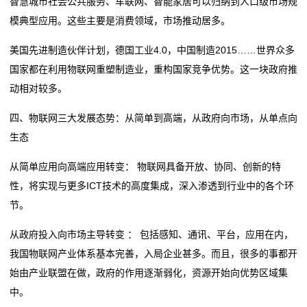
智慧城市社会公共服务、车联网、智能家居可以归纳到人口级市场规
模典型应用。这些主要是消费领域，市场推动居多。
们
美国先进制造伙伴计划，德国工业4.0，中国制造2015……世界众多
关
国家都在利用物联网重塑制造业，重构国家竞争优势。这一块政府推
于
动相对较多。
我
四、物联网三大发展态势：从简单到高端，从政府向市场，从单点向
生态
们
从简单应用向高端应用转变： 物联网具备开放、协同、创新的特
在
性，将实现与更多ICT技术的高度集成，深入渗透到行业中的各个环
线
节。
留
从政府投入向市场主导转变 ： 包括感知、通讯、平台，应用在内，
我国物联网产业体系基本完善，入局企业甚多。而且，很多的事都开
言
始由产业联盟在做，政府的作用逐渐弱化，资源开始向优势区域集
我
中。