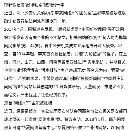
邯郸假记者“敲诈勒索”被判刑一年
公
近日，河北公安机关侦办的“李某网络水军团伙案”主犯李某被法院以
司
敲诈勒索罪依法判处有期徒刑一年。
2017年4月，网警巡查发现，“晨报新闻网”“中国新农民网”等不法网
动
站经常发布涉有关企业的不实帖文，相关网站的实际控制人均为邯郸
态
网民李某(男，44岁)。省市公安机关成立专案组展开深入侦查。经
查，自2014年起，李某冒充报社记者，打着“舆论监督”的幌子，在上
行
海、河北、山东、山西、河南等省市四处进行“实地采访”，并以相关
业
企业涉嫌“环境污染”“污水排放”“房产违规开发”等名义为由，索要“封
口费”。若索取未果，李某便通过其自建的“晨报新闻网”“中国村庄新
动
闻网”等6个网站及其创建的7个自媒体账号，大量转发、推送企业负
态
面帖文，严重扰乱了社会经济秩序。
邢台“网络水军”主犯被批捕
联
近日，经缜密侦查，省公安厅网安总队会同邢台市公安机关网安部门
系
成功侦破一起省督“网络水军”案。警方查明，2018年3月，邢台网民
邢某自建“华夏网络营销中心”“华夏网络公关”2个非法网站，以“网络
我