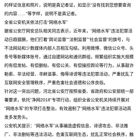
的样证信息和照片，说明是真记者证，如显示“没有找到您想要查询
的内容……”等字样，说明不是真记者。
全省公安机关依法打击“网络水军”
据省公安厅网安总队相关同志表示，近年来，“网络水军”违法犯罪活
动日趋猖獗，他们打着“舆论监督”“法制监督”“社会监督”的旗号，与
不法网站和少数媒体内部人员相互勾结，利用微博、微信公众号、头
条号等新媒体账号，通过自建网站和通讯群组，频繁组织实施大规模
的有偿发帖、有偿删帖、有偿公关、有偿操控舆论等行为，从事敲诈
勒索、非法经营、寻衅滋事、侮辱诽谤等违法犯罪活动，严重扰乱了
互联网安全管理秩序，严重危害社会道德和公序良俗。
针对这一突出问题，河北省公安厅按照省委、省政府和公安部统一部
署要求，依托“净网2018”专项行动，组织全省公安机关持续开展对
“网络水军”的专项打击整治，有效遏制了“网络水军”违法犯罪活动高
发多发势头。
公安机关提示：“网络水军”从事编造虚假信息、诽谤攻击、非法推
广、非法删帖等违法活动，危害互联网生态，扰乱正常社会秩序，触