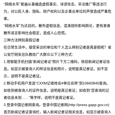
的
“网络水军”普遍从事编造虚假事实、诽谤攻击、非法推广等违法行
为，对公民人身、隐私、财产权利以及企事业单位的声誉造成严重危
服
害。
务
“网络水军”为达目的，散布虚假信息、混淆视听影响舆论，更有甚者
散布谣言影响社会稳定，造成人心恐慌。
三种方法辨别真假记者
在日常生活中，接受采访的单位和个人怎么辨别记者是真是假呢？省
公安厅网安总队教给广大群众以下三种方式：
1.用智能手机扫描“新闻记者证”照片下方二维码，核验新闻记者证信
息。如显示被查询人的样证信息和照片，说明是真记者证，如不显
示，说明不是真记者证。
2.移动手机用户发送“CXXM记者姓名#单位名称”到10660840查询。
如收到被查询人的证件信息，说明是真记者证；如收到“您查询的记
者信息未到……”等字样，说明不是真记者证。
3.登录中国记者网查询。登录中国记者网(http://press.gapp.gov.cn)
首页新闻记者证查询栏，输入新闻记者证相关信息，如显示被查询人