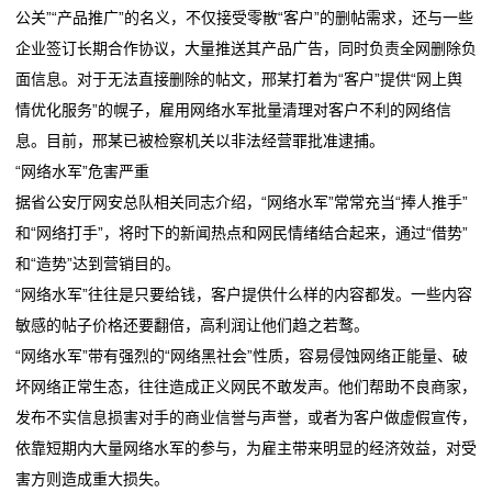
公关”“产品推广”的名义，不仅接受零散“客户”的删帖需求，还与一些
们
企业签订长期合作协议，大量推送其产品广告，同时负责全网删除负
面信息。对于无法直接删除的帖文，邢某打着为“客户”提供“网上舆
关
情优化服务”的幌子，雇用网络水军批量清理对客户不利的网络信
于
息。目前，邢某已被检察机关以非法经营罪批准逮捕。
“网络水军”危害严重
我
据省公安厅网安总队相关同志介绍，“网络水军”常常充当“捧人推手”
们
和“网络打手”，将时下的新闻热点和网民情绪结合起来，通过“借势”
和“造势”达到营销目的。
在
“网络水军”往往是只要给钱，客户提供什么样的内容都发。一些内容
线
敏感的帖子价格还要翻倍，高利润让他们趋之若鹜。
“网络水军”带有强烈的“网络黑社会”性质，容易侵蚀网络正能量、破
留
坏网络正常生态，往往造成正义网民不敢发声。他们帮助不良商家，
言
发布不实信息损害对手的商业信誉与声誉，或者为客户做虚假宣传，
依靠短期内大量网络水军的参与，为雇主带来明显的经济效益，对受
我
害方则造成重大损失。