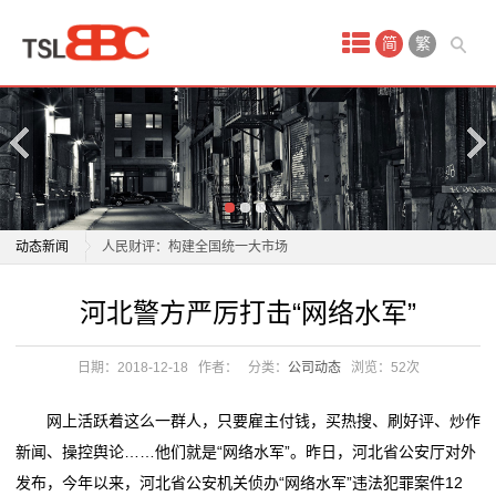
首
简
繁
页
产
品
中
杭州服装市场夏装清仓 年轻人追求性价比成消费主力
动态新闻
人民财评：构建全国统一大市场
心
金山这个临时市场启用！180多家经营户入驻！
杭州服装市场夏装清仓 年轻人追求性价比成消费主力
河北警方严厉打击“网络水军”
淘
一野生动物地下交易市场被拔除，80余人落网
人民财评：构建全国统一大市场
商业秘密｜国内市场严重“内卷”，但餐饮“出海”是个好生
金山这个临时市场启用！180多家经营户入驻！
宝
日期：2018-12-18
作者：
分类：
公司动态
浏览：
52次
意吗？
一野生动物地下交易市场被拔除，80余人落网
网
文旅市场“热”力足 激发消费市场新活力
商业秘密｜国内市场严重“内卷”，但餐饮“出海”是个好生
网上活跃着这么一群人，只要雇主付钱，买热搜、刷好评、炒作
“一张清单”激发市场活力（新思想引领新时代改革开
意吗？
店
新闻、操控舆论……他们就是“网络水军”。昨日，河北省公安厅对外
放）
文旅市场“热”力足 激发消费市场新活力
发布，今年以来，河北省公安机关侦办“网络水军”违法犯罪案件12
代