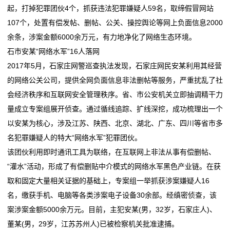
起，打掉犯罪团伙4个，抓获违法犯罪嫌疑人59名，取缔假冒网站
万亿级大市场！“更新”“换新”带来经济新活力
“一张清单”激发市场活力（新思想引领新时代改革开
运
107个，处置有偿发帖、删帖、公关、操控舆论等网上负面信息2000
韩志国：A股市场为何难以摆脱3000点魔咒
放）
余条，涉案金额6000余万元，有力地净化了网络生态环境。
全球市场迎“关键6小时”！
万亿级大市场！“更新”“换新”带来经济新活力
营
石市安某“网络水军”16人落网
韩志国：A股市场为何难以摆脱3000点魔咒
网
2017年5月，石家庄网警巡查执法发现，石家庄网民安某利用其经营
全球市场迎“关键6小时”！
的网络公关公司，提供全网负面信息非法删帖等服务，严重扰乱了社
络
会经济秩序和互联网安全管理秩序。省、市公安机关立即抽调精干力
服
量成立专案组展开侦查。通过循线追踪、扩线深挖，成功梳理出一个
以安某为核心，涉及江苏、陕西、北京、湖北、广东、四川等省市多
务
名犯罪嫌疑人的特大“网络水军”犯罪团伙。
该团伙利用即时通讯工具为联络，在互联网上非法从事有偿删帖、
新
“灌水”活动，形成了有偿删贴中介模式的网络水军黑色产业链。在获
闻
取和固定大量相关证据的基础上，专案组一举抓获涉案嫌疑人16
名，缴获手机、电脑等各类涉案电子设备30余部。经缜密侦查，该
动
案涉案金额5000余万元。目前，主犯安某(男，32岁，石家庄人)、
态
董某(男，29岁，江苏苏州人)已被检察机关批准逮捕。