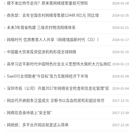
摸不准比特币走向？原来靠网络搜索量就可预知
2018-01-28
电力市场从“区域分割”走向“全国一盘棋”
国务院定调！23万亿元市场，迎重磅新规
运
广州华南商业中心：把家门口的市场做深做透
民间智慧丨市场严重分化
商务部：去年全国农村网络零售额12448.8亿元 同比增
2018-01-25
电力市场从“区域分割”走向“全国一盘棋”
营
39.1%
未来3年我省构建 三级农村物流网络体系
2018-01-21
广州华南商业中心：把家门口的市场做深做透
网
网络时代 优质教育人人共享（网络强国新时代（21））
2018-01-17
络
中国最大贸易投资促进机构形成全球网络
2018-01-15
服
高举习近平新时代中国特色社会主义思想伟大旗帜大力弘扬红
2018-01-13
务
船精神 奋力推进“
SaaS行业领跑者“今目标”发力互联网经济下半场
2018-01-09
新
深圳市局（公司）开展2017年网络安全检查和信息化管理“双
2018-01-04
文明”考核工作
闻
网店代开病假条泛滥成灾 诊断书以及血检尿检彩超应有尽
2017-12-31
有
网络信息亟待装上“安全锁”
动
2017-12-28
网统统：多平台开网店就是这么简单
态
2017-12-26