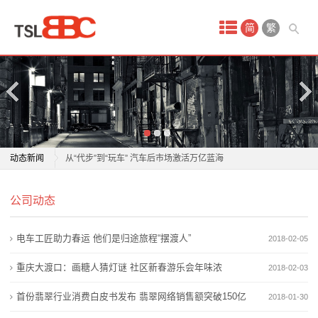
首
简
繁
页
产
品
中
持续释放潜力，消费市场平稳增长
动态新闻
从“代步”到“玩车” 汽车后市场激活万亿蓝海
心
国家市场监督管理总局：规范竞争秩序 净化经营生态
持续释放潜力，消费市场平稳增长
淘
公司动态
剑指“鬼秤”等乱象 首个集贸市场诚信计量评价规范发布
从“代步”到“玩车” 汽车后市场激活万亿蓝海
多家券商发布港股下半年策略，市场有望重拾升势
国家市场监督管理总局：规范竞争秩序 净化经营生态
宝
电车工匠助力春运 他们是归途旅程“摆渡人”
2018-02-05
会通股份：核心市场之外再辟增长极新赛道，多点突破
剑指“鬼秤”等乱象 首个集贸市场诚信计量评价规范发布
网
深入未来产业
多家券商发布港股下半年策略，市场有望重拾升势
重庆大渡口：画糖人猜灯谜 社区新春游乐会年味浓
2018-02-03
国务院定调！23万亿元市场，迎重磅新规
会通股份：核心市场之外再辟增长极新赛道，多点突破
店
首份翡翠行业消费白皮书发布 翡翠网络销售额突破150亿
2018-01-30
民间智慧丨市场严重分化
深入未来产业
代