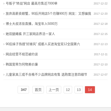
号贩子“转战”网店 最高月售近7000单
2017-12-22
公
放弃高薪卖螃蟹，90后开网店5个月赚900万 网友：又想骗我
2017-12-20
司
卖螃蟹
博士大叔浓妆直播，淘宝年入5000万
2017-12-18
动
她双腿瘫痪 开三家网店养活一家人
2017-12-15
态
90后妹子热搜“好嫁风” 成都人买进淘宝双12全国第六
2017-12-13
行
网店经营不规范被约谈
2017-12-11
业
韩国宽带为何物美价廉
2017-12-10
动
儿童家具三成不合格不少品牌网店有售 选购需注意四细节
2017-12-07
态
联
347
首页
上一页
12
13
14
系
我