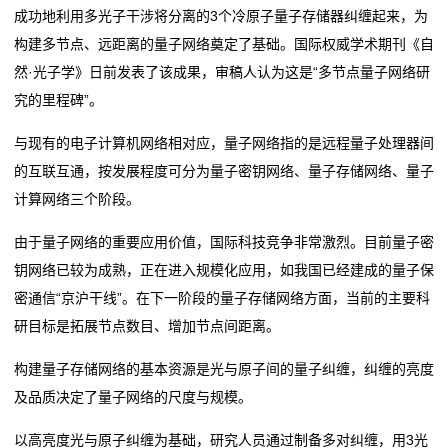
成功地利用多光子干涉将分离的3个冷原子量子存储器纠缠起来，为
万亿级大市场！“更新”“换新”带来经济新活力
“一张清单”激发市场活力（新思想引领新时代改革开
运
构建多节点、远距离的量子网络奠定了基础。国际权威学术期刊《自
韩志国：A股市场为何难以摆脱3000点魔咒
放）
然·光子学》日前发表了该成果，审稿人认为这是“多节点量子网络研
全球市场迎“关键6小时”！
万亿级大市场！“更新”“换新”带来经济新活力
营
究的里程碑”。
韩志国：A股市场为何难以摆脱3000点魔咒
网
全球市场迎“关键6小时”！
与现有的电子计算机网络相对应，量子网络指的是远程量子处理器间
络
的互联互通，按发展程度可分为量子密钥网络、量子存储网络、量子
计算网络三个阶段。
服
由于量子网络的重要应用价值，国际科技竞争非常激烈。目前量子密
务
钥网络已较为成熟，正在进入规模化应用，如我国已经建成的量子保
新
密通信“京沪干线”。在下一阶段的量子存储网络方面，当前的主要科
研目标是拓展节点数目、增加节点间距离。
闻
构建量子存储网络的基本资源是光与原子间的量子纠缠，纠缠的亮度
动
及品质决定了量子网络的尺度与规模。
态
以高亮度光与原子纠缠为基础，研究人员通过制备多对纠缠，用3光