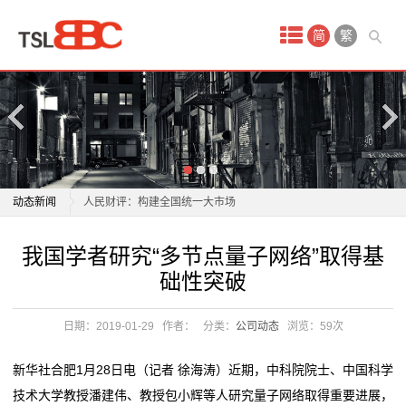
首
简
繁
页
产
品
中
杭州服装市场夏装清仓 年轻人追求性价比成消费主力
动态新闻
人民财评：构建全国统一大市场
心
金山这个临时市场启用！180多家经营户入驻！
杭州服装市场夏装清仓 年轻人追求性价比成消费主力
我国学者研究“多节点量子网络”取得基
淘
一野生动物地下交易市场被拔除，80余人落网
人民财评：构建全国统一大市场
础性突破
商业秘密｜国内市场严重“内卷”，但餐饮“出海”是个好生
金山这个临时市场启用！180多家经营户入驻！
宝
意吗？
一野生动物地下交易市场被拔除，80余人落网
日期：2019-01-29
作者：
分类：
公司动态
浏览：
59次
网
文旅市场“热”力足 激发消费市场新活力
商业秘密｜国内市场严重“内卷”，但餐饮“出海”是个好生
“一张清单”激发市场活力（新思想引领新时代改革开
意吗？
店
新华社合肥1月28日电（记者 徐海涛）近期，中科院院士、中国科学
放）
文旅市场“热”力足 激发消费市场新活力
技术大学教授潘建伟、教授包小辉等人研究量子网络取得重要进展，
代