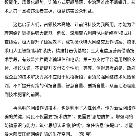
智能化、场景化趋势，诈骗方式更趋隐蔽，令治理难度不断攀升。技
术之刃一旦被违法者掌握，极易伤害公众利益。
们
这也启示人们，占领技术高地、让前沿科技为我所用，才能为治
关
理网络诈骗提供强大武器。例如，深圳警方利用“AI+新侦查”模式排
于
查线索，极大提升了破案效率，成功破获特大网络交友诈骗案；腾讯
采用人工智能“麒麟”系统，精准打击伪基站；三大电信运营商借助技
我
术手段，有效监控拦截诈骗短信和电话；第三方支付平台运用刷脸支
们
付、指纹认证，不断提升支付安全性能，等等。值得思考的是，政府
或企业的技术解决方案不应限于见招拆招，更须加强网络技术风险预
在
判，不断提升对策的科技含量、智慧含量、创新含量，从而让治理跑
线
到技术犯罪的前面。
留
再高明的网络诈骗技术，也是利用了人性弱点。作为治理网络诈
骗的关键，网民不仅需要“技术防护”，更需要“思想防护”。增强网络
言
防骗意识与能力，筑牢思想认识“防护线”，堵住信息“决堤口”，才能
我
最大限度压缩网络诈骗的生存空间。 （荣 翌）