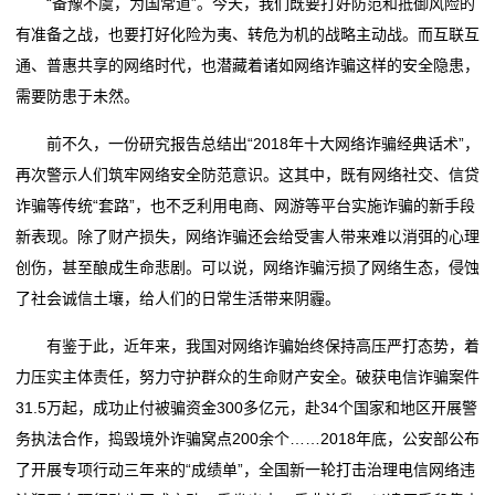
“备豫不虞，为国常道”。今天，我们既要打好防范和抵御风险的
万亿级大市场！“更新”“换新”带来经济新活力
“一张清单”激发市场活力（新思想引领新时代改革开
有准备之战，也要打好化险为夷、转危为机的战略主动战。而互联互
运
韩志国：A股市场为何难以摆脱3000点魔咒
放）
通、普惠共享的网络时代，也潜藏着诸如网络诈骗这样的安全隐患，
全球市场迎“关键6小时”！
万亿级大市场！“更新”“换新”带来经济新活力
营
需要防患于未然。
韩志国：A股市场为何难以摆脱3000点魔咒
网
前不久，一份研究报告总结出“2018年十大网络诈骗经典话术”，
全球市场迎“关键6小时”！
再次警示人们筑牢网络安全防范意识。这其中，既有网络社交、信贷
络
诈骗等传统“套路”，也不乏利用电商、网游等平台实施诈骗的新手段
服
新表现。除了财产损失，网络诈骗还会给受害人带来难以消弭的心理
创伤，甚至酿成生命悲剧。可以说，网络诈骗污损了网络生态，侵蚀
务
了社会诚信土壤，给人们的日常生活带来阴霾。
新
有鉴于此，近年来，我国对网络诈骗始终保持高压严打态势，着
闻
力压实主体责任，努力守护群众的生命财产安全。破获电信诈骗案件
31.5万起，成功止付被骗资金300多亿元，赴34个国家和地区开展警
动
务执法合作，捣毁境外诈骗窝点200余个……2018年底，公安部公布
态
了开展专项行动三年来的“成绩单”，全国新一轮打击治理电信网络违