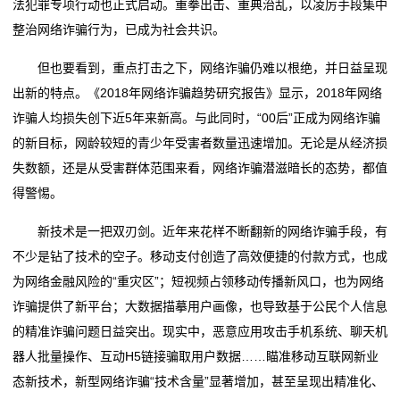
法犯罪专项行动也正式启动。重拳出击、重典治乱，以凌厉手段集中
公
整治网络诈骗行为，已成为社会共识。
司
但也要看到，重点打击之下，网络诈骗仍难以根绝，并日益呈现
动
出新的特点。《2018年网络诈骗趋势研究报告》显示，2018年网络
诈骗人均损失创下近5年来新高。与此同时，“00后”正成为网络诈骗
态
的新目标，网龄较短的青少年受害者数量迅速增加。无论是从经济损
失数额，还是从受害群体范围来看，网络诈骗潜滋暗长的态势，都值
行
得警惕。
业
新技术是一把双刃剑。近年来花样不断翻新的网络诈骗手段，有
动
不少是钻了技术的空子。移动支付创造了高效便捷的付款方式，也成
态
为网络金融风险的“重灾区”；短视频占领移动传播新风口，也为网络
诈骗提供了新平台；大数据描摹用户画像，也导致基于公民个人信息
联
的精准诈骗问题日益突出。现实中，恶意应用攻击手机系统、聊天机
器人批量操作、互动H5链接骗取用户数据……瞄准移动互联网新业
系
态新技术，新型网络诈骗“技术含量”显著增加，甚至呈现出精准化、
我