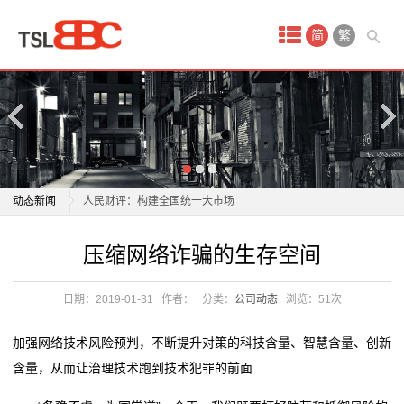
首
简
繁
页
产
品
中
杭州服装市场夏装清仓 年轻人追求性价比成消费主力
动态新闻
人民财评：构建全国统一大市场
心
金山这个临时市场启用！180多家经营户入驻！
杭州服装市场夏装清仓 年轻人追求性价比成消费主力
压缩网络诈骗的生存空间
淘
一野生动物地下交易市场被拔除，80余人落网
人民财评：构建全国统一大市场
商业秘密｜国内市场严重“内卷”，但餐饮“出海”是个好生
金山这个临时市场启用！180多家经营户入驻！
宝
日期：2019-01-31
作者：
分类：
公司动态
浏览：
51次
意吗？
一野生动物地下交易市场被拔除，80余人落网
网
文旅市场“热”力足 激发消费市场新活力
商业秘密｜国内市场严重“内卷”，但餐饮“出海”是个好生
加强网络技术风险预判，不断提升对策的科技含量、智慧含量、创新
“一张清单”激发市场活力（新思想引领新时代改革开
意吗？
店
含量，从而让治理技术跑到技术犯罪的前面
放）
文旅市场“热”力足 激发消费市场新活力
代