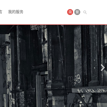
言
我的服务
简
繁