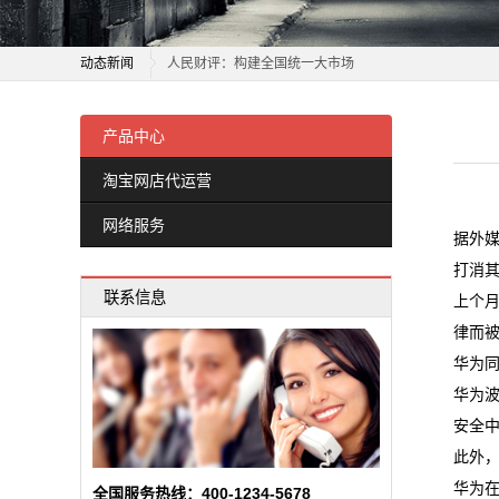
杭州服装市场夏装清仓 年轻人追求性价比成消费主力
运
动态新闻
人民财评：构建全国统一大市场
营
金山这个临时市场启用！180多家经营户入驻！
杭州服装市场夏装清仓 年轻人追求性价比成消费主力
一野生动物地下交易市场被拔除，80余人落网
人民财评：构建全国统一大市场
产品中心
网
商业秘密｜国内市场严重“内卷”，但餐饮“出海”是个好生
金山这个临时市场启用！180多家经营户入驻！
淘宝网店代运营
络
文旅市场“热”力足 激发消费市场新活力
一野生动物地下交易市场被拔除，80余人落网
网络服务
“一张清单”激发市场活力（新思想引领新时代改革开放）
商业秘密｜国内市场严重“内卷”，但餐饮“出海”是个好生
服
据外
万亿级大市场！“更新”“换新”带来经济新活力
文旅市场“热”力足 激发消费市场新活力
打消
务
联系信息
韩志国：A股市场为何难以摆脱3000点魔咒
“一张清单”激发市场活力（新思想引领新时代改革开放）
上个
新
全球市场迎“关键6小时”！
万亿级大市场！“更新”“换新”带来经济新活力
律而
华为
韩志国：A股市场为何难以摆脱3000点魔咒
闻
华为波
全球市场迎“关键6小时”！
动
安全中
此外
态
华为
全国服务热线：400-1234-5678