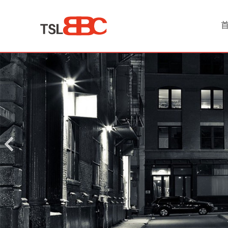
首
页
产
品
中
心
淘
宝
网
店
代