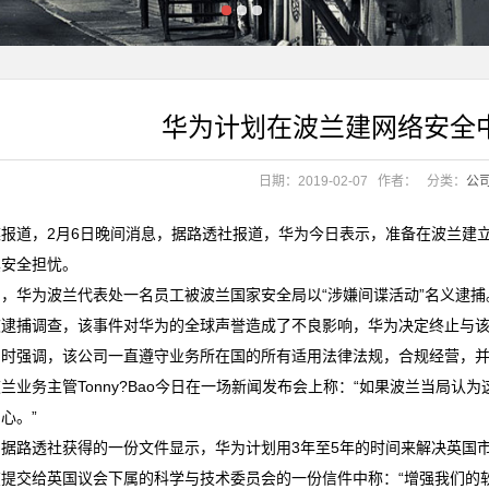
华为计划在波兰建网络安全
意吗？
日期：2019-02-07
作者：
分类：
公
意吗？
媒报道，2月6日晚间消息，据路透社报道，华为今日表示，准备在波兰建
其安全担忧。
月，华为波兰代表处一名员工被波兰国家安全局以“涉嫌间谍活动”名义逮
被逮捕调查，该事件对华为的全球声誉造成了不良影响，华为决定终止与
同时强调，该公司一直遵守业务所在国的所有适用法律法规，合规经营，
兰业务主管Tonny?Bao今日在一场新闻发布会上称：“如果波兰当局
心。”
，据路透社获得的一份文件显示，华为计划用3年至5年的时间来解决英国
在提交给英国议会下属的科学与技术委员会的一份信件中称：“增强我们的