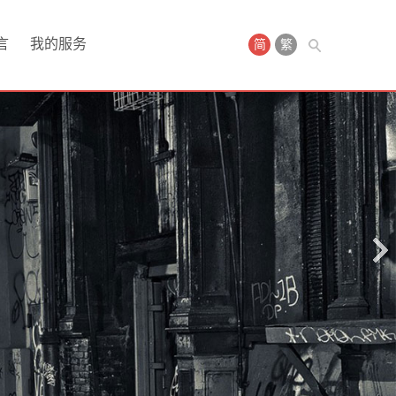
言
我的服务
简
繁