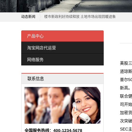
三大指数收跌，市场聚焦11月非农就业数据
运
动态新闻
楼市新政利好持续释放 土地市场出现回暖迹象
营
邦达亚洲：市场的避险情绪升温 黄金刷新7日高位
三大指数收跌，市场聚焦11月非农就业数据
全国市场生猪价格评估日度报告
楼市新政利好持续释放 土地市场出现回暖迹象
产品中心
网
商务部：10月份食用农产品市场价格环比小幅下降
邦达亚洲：市场的避险情绪升温 黄金刷新7日高位
淘宝网店代运营
络
“双十一”消费展现市场新趋势
全国市场生猪价格评估日度报告
网络服务
北京：灵活就业小市场激活最大民生
商务部：10月份食用农产品市场价格环比小幅下降
服
美股
机构策略：市场可能已经站上年度级别行情的起跑线
“双十一”消费展现市场新趋势
道琼斯
务
联系信息
中信证券：市场可能已经站上年度级别行情的起跑线
北京：灵活就业小市场激活最大民生
普尔5
新
外汇市场呈现较强韧性（权威发布）
机构策略：市场可能已经站上年度级别行情的起跑线
新高
联合健
中信证券：市场可能已经站上年度级别行情的起跑线
闻
司开
外汇市场呈现较强韧性（权威发布）
动
加密货
次突破
态
SEC
全国服务热线：400-1234-5678