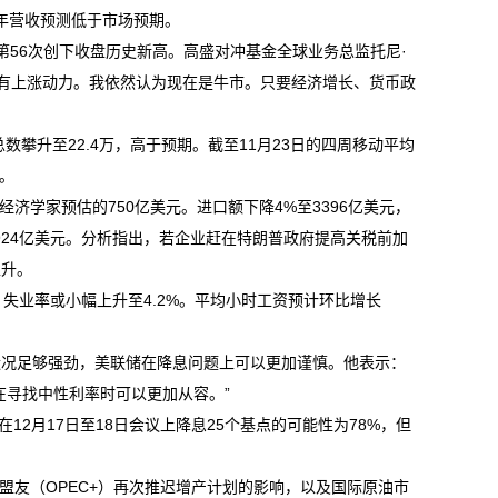
5财年营收预测低于市场预期。
年第56次创下收盘历史新高。高盛对冲基金全球业务总监托尼·
年，美股仍有上涨动力。我依然认为现在是牛市。只要经济增长、货币政
攀升至22.4万，高于预期。截至11月23日的四周移动平均
万。
济学家预估的750亿美元。进口额下降4%至3396亿美元，
924亿美元。分析指出，若企业赶在特朗普政府提高关税前加
上升。
，失业率或小幅上升至4.2%。平均小时工资预计环比增长
国经济状况足够强劲，美联储在降息问题上可以更加谨慎。他表示：
在寻找中性利率时可以更加从容。”
在12月17日至18日会议上降息25个基点的可能性为78%，但
盟友（OPEC+）再次推迟增产计划的影响，以及国际原油市