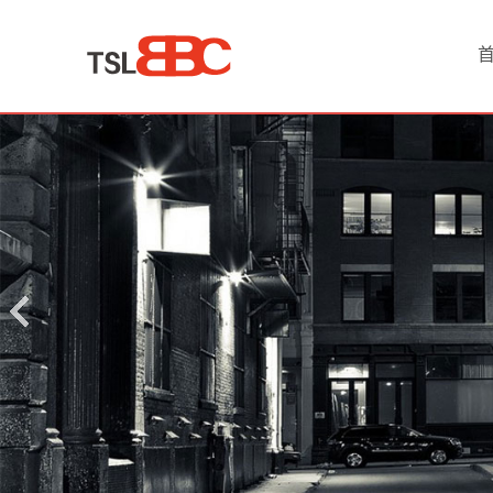
首
页
产
品
中
心
淘
宝
网
店
代