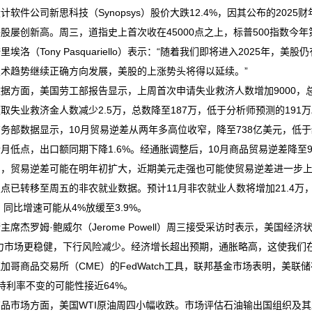
计软件公司新思科技（Synopsys）股价大跌12.4%，因其公布的202
股屡创新高。周三，道指史上首次收在45000点之上，标普500指数今
里埃洛（Tony Pasquariello）表示：“随着我们即将进入2025
技术趋势继续正确方向发展，美股的上涨势头将得以延续。”
据方面，美国劳工部报告显示，上周首次申请失业救济人数增加9000，总数
取失业救济金人数减少2.5万，总数降至187万，低于分析师预测的191
务部数据显示，10月贸易逆差从两年多高位收窄，降至738亿美元，低于经
月低点，出口额同期下降1.6%。经通胀调整后，10月商品贸易逆差降至
口，贸易逆差可能在明年初扩大，近期美元走强也可能使贸易逆差进一步
点已转移至周五的非农就业数据。预计11月非农就业人数将增加21.4万
%，同比增速可能从4%放缓至3.9%。
主席杰罗姆·鲍威尔（Jerome Powell）周三接受采访时表示，美
力市场更稳健，下行风险减少。经济增长超出预期，通胀略高，这使我们
加哥商品交易所（CME）的FedWatch工具，联邦基金市场表明，美联储
持利率不变的可能性接近64%。
品市场方面，美国WTI原油周四小幅收跌。市场评估石油输出国组织及其