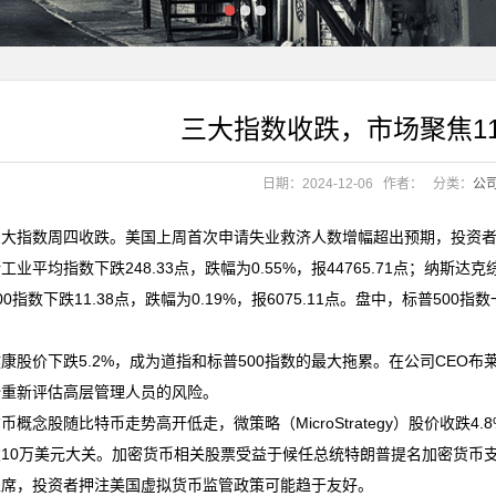
三大指数收跌，市场聚焦1
日期：2024-12-06
作者：
分类：
公
三大指数周四收跌。美国上周首次申请失业救济人数增幅超出预期，投资者
工业平均指数下跌248.33点，跌幅为0.55%，报44765.71点；纳斯达克综
00指数下跌11.38点，跌幅为0.19%，报6075.11点。盘中，标普500指
。
康股价下跌5.2%，成为道指和标普500指数的最大拖累。在公司CEO布莱恩·
始重新评估高层管理人员的风险。
币概念股随比特币走势高开低走，微策略（MicroStrategy）股价收跌
10万美元大关。加密货币相关股票受益于候任总统特朗普提名加密货币支
主席，投资者押注美国虚拟货币监管政策可能趋于友好。