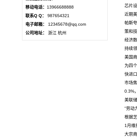
公
芯片设
移动电话：
13966688888
近期美
联系Q Q：
987654321
司
帕斯夸
电子邮箱：
12345678@qq.com
动
策和
公司地址：
浙江 杭州
经济数
态
持续领
美国商
行
为四个
业
快进
市场焦
动
0.3
态
美联储
“劳动
联
根据芝
系
1月维
大宗商
我