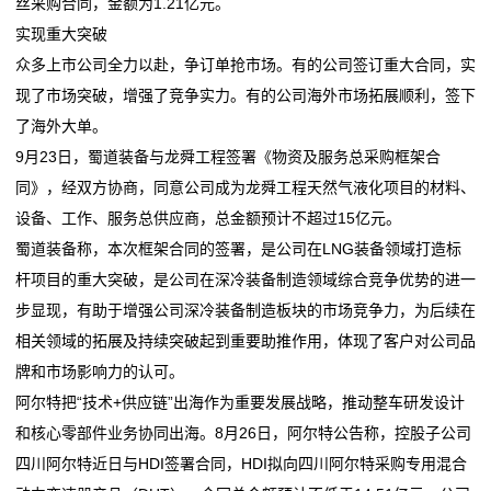
丝采购合同，金额为1.21亿元。
实现重大突破
们
众多上市公司全力以赴，争订单抢市场。有的公司签订重大合同，实
关
现了市场突破，增强了竞争实力。有的公司海外市场拓展顺利，签下
了海外大单。
于
9月23日，蜀道装备与龙舜工程签署《物资及服务总采购框架合
我
同》，经双方协商，同意公司成为龙舜工程天然气液化项目的材料、
设备、工作、服务总供应商，总金额预计不超过15亿元。
们
蜀道装备称，本次框架合同的签署，是公司在LNG装备领域打造标
在
杆项目的重大突破，是公司在深冷装备制造领域综合竞争优势的进一
步显现，有助于增强公司深冷装备制造板块的市场竞争力，为后续在
线
相关领域的拓展及持续突破起到重要助推作用，体现了客户对公司品
留
牌和市场影响力的认可。
阿尔特把“技术+供应链”出海作为重要发展战略，推动整车研发设计
言
和核心零部件业务协同出海。8月26日，阿尔特公告称，控股子公司
我
四川阿尔特近日与HDI签署合同，HDI拟向四川阿尔特采购专用混合