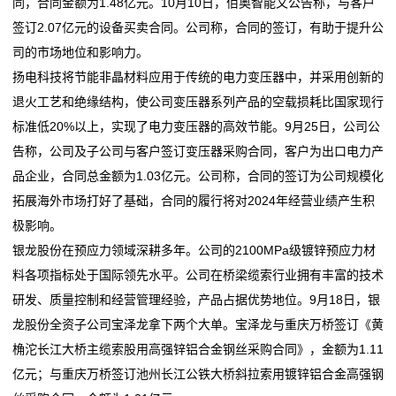
同，合同金额为1.48亿元。10月10日，佰奥智能又公告称，与客户
公
签订2.07亿元的设备买卖合同。公司称，合同的签订，有助于提升公
司的市场地位和影响力。
司
扬电科技将节能非晶材料应用于传统的电力变压器中，并采用创新的
动
退火工艺和绝缘结构，使公司变压器系列产品的空载损耗比国家现行
标准低20%以上，实现了电力变压器的高效节能。9月25日，公司公
态
告称，公司及子公司与客户签订变压器采购合同，客户为出口电力产
行
品企业，合同总金额为1.03亿元。公司称，合同的签订为公司规模化
拓展海外市场打好了基础，合同的履行将对2024年经营业绩产生积
业
极影响。
动
银龙股份在预应力领域深耕多年。公司的2100MPa级镀锌预应力材
料各项指标处于国际领先水平。公司在桥梁缆索行业拥有丰富的技术
态
研发、质量控制和经营管理经验，产品占据优势地位。9月18日，银
联
龙股份全资子公司宝泽龙拿下两个大单。宝泽龙与重庆万桥签订《黄
桷沱长江大桥主缆索股用高强锌铝合金钢丝采购合同》，金额为1.11
系
亿元；与重庆万桥签订池州长江公铁大桥斜拉索用镀锌铝合金高强钢
我