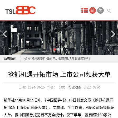
首
简
繁
页
产
品
中
抢抓机遇开拓市场 上市公司频获大单
动态新闻
价格“能涨能跌” 省间电力现货市场今起正式运行
心
青海省多措并举维护国庆假期市场价格秩序稳定
抢抓机遇开拓市场 上市公司频获大单
抢抓机遇开拓市场 上市公司频获大单
淘
巨量汽车后市场，蕴含哪些机遇与挑战？
价格“能涨能跌” 省间电力现货市场今起正式运行
杭州：菜市场焕新“文艺范”
青海省多措并举维护国庆假期市场价格秩序稳定
宝
日期：2024-10-15
作者：
分类：
行业动态
浏览：
32次
大连化物所全钒液流电池用电极研发取得新进展
巨量汽车后市场，蕴含哪些机遇与挑战？
网
新型海水电池有了超长循环寿命
杭州：菜市场焕新“文艺范”
新华社北京10月15日电 《中国证券报》15日刊发文章《抢抓机遇开
江苏省市场监管部门扎实开展节日期间市场价格监管工
大连化物所全钒液流电池用电极研发取得新进展
店
拓市场 上市公司频获大单》。文章称，今年以来，A股公司频频斩获
作
新型海水电池有了超长循环寿命
大单。据中国证券报记者不完全统计，仅下半年，就有超过60家公
代