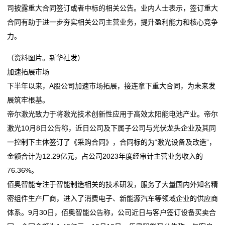
司披露重大合同签订或者中标的相关公告。业内人士表示，签订重大
促稳定、添动力、强监管 资本市场“工具箱”将持续升级
江苏省市场监管部门扎实开展节日期间市场价格监管工
运
合同有助于进一步夯实相关公司主营业务，提升盈利能力和核心竞争
中非加强市场监管合作 推动市场贸易规则衔接
作
力。
促稳定、添动力、强监管 资本市场“工具箱”将持续升级
营
中非加强市场监管合作 推动市场贸易规则衔接
（资料图片。新华社发）
网
加速拓展市场
络
下半年以来，A股公司加速市场拓展，接连拿下重大合同，为未来发
展筑牢根基。
服
帝尔激光致力于将激光技术创新性应用于高效太阳能电池产业。帝尔
务
激光10月8日公告称，近日公司及下属子公司与光伏龙头企业及其同
一控制下主体签订了《采购合同》，合同标的为“激光设备及改造”，
新
金额合计为12.29亿元，占公司2023年度经审计主营业务收入的
闻
76.36%。
佰奥智能专注于智能制造相关的技术研发，服务了大量国内外知名精
动
密组件生产厂商，进入了消费电子、新能源汽车等领域企业的供应商
态
体系。9月30日，佰奥智能公告称，公司近日与客户签订设备买卖合