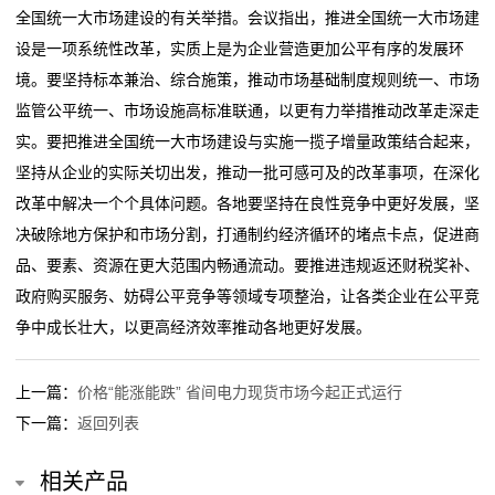
全国统一大市场建设的有关举措。会议指出，推进全国统一大市场建
江苏省市场监管部门扎实开展节日期间市场价格监管工
大连化物所全钒液流电池用电极研发取得新进展
运
设是一项系统性改革，实质上是为企业营造更加公平有序的发展环
作
新型海水电池有了超长循环寿命
境。要坚持标本兼治、综合施策，推动市场基础制度规则统一、市场
促稳定、添动力、强监管 资本市场“工具箱”将持续升级
江苏省市场监管部门扎实开展节日期间市场价格监管工
营
监管公平统一、市场设施高标准联通，以更有力举措推动改革走深走
作
网
实。要把推进全国统一大市场建设与实施一揽子增量政策结合起来，
促稳定、添动力、强监管 资本市场“工具箱”将持续升级
坚持从企业的实际关切出发，推动一批可感可及的改革事项，在深化
络
改革中解决一个个具体问题。各地要坚持在良性竞争中更好发展，坚
服
决破除地方保护和市场分割，打通制约经济循环的堵点卡点，促进商
品、要素、资源在更大范围内畅通流动。要推进违规返还财税奖补、
务
政府购买服务、妨碍公平竞争等领域专项整治，让各类企业在公平竞
争中成长壮大，以更高经济效率推动各地更好发展。
新
闻
上一篇：
价格“能涨能跌” 省间电力现货市场今起正式运行
动
下一篇：
返回列表
态
相关产品