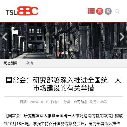
首
简
繁
页
产
品
中
国常会：研究部署深入推进全国统一大市场建设的有关
动态新闻
举措
心
抢抓机遇开拓市场 上市公司频获大单
国常会：研究部署深入推进全国统一大市场建设的有关
国常会：研究部署深入推进全国统一大
淘
价格“能涨能跌” 省间电力现货市场今起正式运行
举措
市场建设的有关举措
青海省多措并举维护国庆假期市场价格秩序稳定
抢抓机遇开拓市场 上市公司频获大单
宝
巨量汽车后市场，蕴含哪些机遇与挑战？
价格“能涨能跌” 省间电力现货市场今起正式运行
日期：2024-10-18
作者：
分类：
公司动态
浏览：
35次
网
杭州：菜市场焕新“文艺范”
青海省多措并举维护国庆假期市场价格秩序稳定
大连化物所全钒液流电池用电极研发取得新进展
巨量汽车后市场，蕴含哪些机遇与挑战？
店
【国常会：研究部署深入推进全国统一大市场建设的有关举措】财联
新型海水电池有了超长循环寿命
杭州：菜市场焕新“文艺范”
社10月18日电，李强主持召开国务院常务会议，研究部署深入推进
代