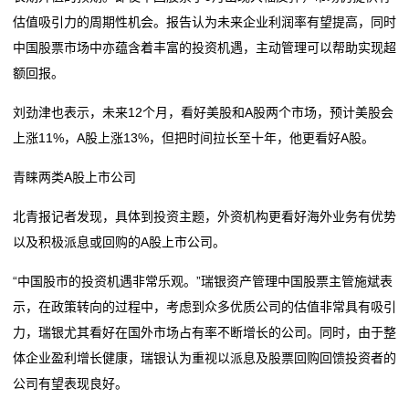
估值吸引力的周期性机会。报告认为未来企业利润率有望提高，同时
们
中国股票市场中亦蕴含着丰富的投资机遇，主动管理可以帮助实现超
额回报。
关
于
刘劲津也表示，未来12个月，看好美股和A股两个市场，预计美股会
上涨11%，A股上涨13%，但把时间拉长至十年，他更看好A股。
我
青睐两类A股上市公司
们
北青报记者发现，具体到投资主题，外资机构更看好海外业务有优势
在
以及积极派息或回购的A股上市公司。
线
“中国股市的投资机遇非常乐观。”瑞银资产管理中国股票主管施斌表
留
示，在政策转向的过程中，考虑到众多优质公司的估值非常具有吸引
力，瑞银尤其看好在国外市场占有率不断增长的公司。同时，由于整
言
体企业盈利增长健康，瑞银认为重视以派息及股票回购回馈投资者的
公司有望表现良好。
我