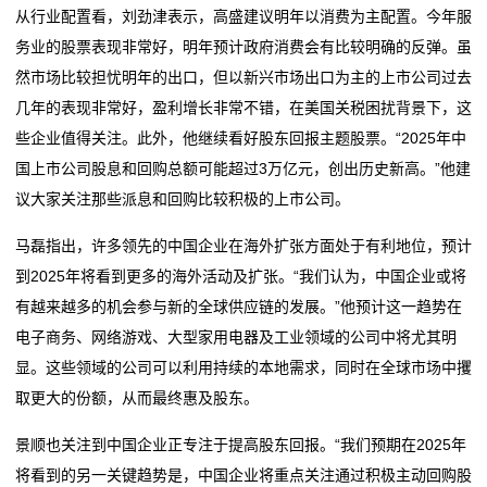
的
从行业配置看，刘劲津表示，高盛建议明年以消费为主配置。今年服
务业的股票表现非常好，明年预计政府消费会有比较明确的反弹。虽
服
然市场比较担忧明年的出口，但以新兴市场出口为主的上市公司过去
务
几年的表现非常好，盈利增长非常不错，在美国关税困扰背景下，这
些企业值得关注。此外，他继续看好股东回报主题股票。“2025年中
国上市公司股息和回购总额可能超过3万亿元，创出历史新高。”他建
议大家关注那些派息和回购比较积极的上市公司。
马磊指出，许多领先的中国企业在海外扩张方面处于有利地位，预计
到2025年将看到更多的海外活动及扩张。“我们认为，中国企业或将
有越来越多的机会参与新的全球供应链的发展。”他预计这一趋势在
电子商务、网络游戏、大型家用电器及工业领域的公司中将尤其明
显。这些领域的公司可以利用持续的本地需求，同时在全球市场中攫
取更大的份额，从而最终惠及股东。
景顺也关注到中国企业正专注于提高股东回报。“我们预期在2025年
将看到的另一关键趋势是，中国企业将重点关注通过积极主动回购股