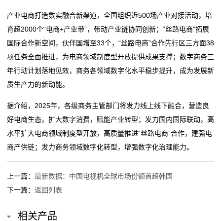
邦达亚洲：市场的避险情绪升温 黄金刷新7日高位
三大指数收跌，市场聚焦11月非农就业数据
产业电商打造数实融合新渠道，全国组织近500场产业对接活动，培
运
全国市场生猪价格评估日度报告
楼市新政利好持续释放 土地市场出现回暖迹象
育超2000个“电商+产业带”，带动产业链协同创新；“丝路电商”拓展
邦达亚洲：市场的避险情绪升温 黄金刷新7日高位
营
国际合作新空间，伙伴国增至33个，“丝路电商”合作先行区三方面38
全国市场生猪价格评估日度报告
项任务全面推进，为电商领域制度型开放提供成果支撑；数字商务三
网
年行动计划落地见效，商务各领域数字化水平稳步提升，成为发展新
络
质生产力的新动能。
服
据介绍，2025年，各级商务主管部门将发力线上线下融合，营造良
好电商生态，扩大数字消费，赋能产业转型；发力国内国际联动，高
务
水平扩大电商领域制度型开放，高质量推进“丝路电商”合作，建强电
新
商产供链；发力商务领域数字化转型，增强数字化治理能力。
闻
上一篇：
最新数据：中国电视机全球市场份额首超韩国
动
下一篇：
返回列表
态
相关产品