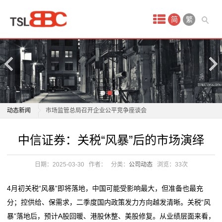
首
简
繁
页
产
品
中
中信证券：关税“风暴”后的市场演绎
动态新闻
市场监管总局召开企业公平竞争座谈会
心
洛江：智慧化改造赋能农贸市场焕新升级
中信证券：关税“风暴”后的市场演绎
中信证券：关税“风暴”后的市场演绎
淘
山西省市场监督管理局依法打击价格违法行为取得积极
市场监管总局召开企业公平竞争座谈会
成效
洛江：智慧化改造赋能农贸市场焕新升级
宝
日期：2025-03-30
作者：
分类：
公司动态
浏览：
33次
壹点调查｜菜市场摊位成直播间？济南多个老市场变“带
山西省市场监督管理局依法打击价格违法行为取得积极
网
货热场”
成效
4月初关税“风暴”即将落地，中国可能受影响最大，但准备也最充
中国手机品牌瞄准东南亚高端市场
壹点调查｜菜市场摊位成直播间？济南多个老市场变“带
店
分；控供给、保需求，二季度国内政策发力方向越发清晰。关税“风
旅游市场迎来“开门红”，大湾区“赢麻了”
货热场”
暴”落地后，预计A股回暖、港股休整、美股修复。从业绩层面来看，
代