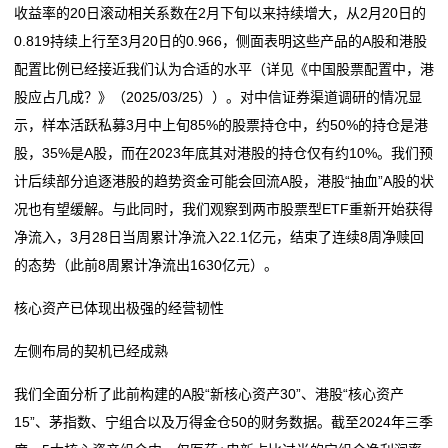
收益率的20日滚动相关系数在2月下旬以来持续增大，从2月20日的
0.819持续上行至3月20日的0.966，侧面表明这些产品的A股和港股
配置比例已经接近我们认为合适的水平（详见《中国股票配置中，港
股应占几成？》（2025/03/25））。对中信证券渠道调研的情况显
示，样本活跃私募3月中上旬85%的股票持仓中，约50%的持仓是港
股，35%是A股，而在2023年底其对港股的持仓仅有约10%。我们预
计后续部分追逐港股的趋势资金可能会回流A股，港股“抽血”A股的状
况也有望缓解。与此同时，我们观察到两市股票型ETF重新开始获得
净流入，3月28日当周累计净流入22.1亿元，结束了连续8周净赎回
的态势（此前8周累计净流出1630亿元）。
核心资产已体现出极强的经营韧性
左侧布局的契机已经成熟
我们全面分析了此前构建的A股“新核心资产30”、港股“核心资产
15”、茅指数、宁组合以及万得金仓50的财务数据。截至2024年三季