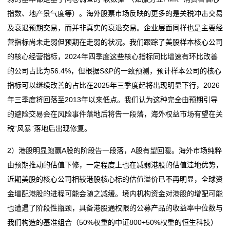
的
指数、地产景气度等）。海外股票市场反映的更多的是关税冲击交易
及衰退预期交易，而并非真实的衰退交易。企业层面同样也是主要经
服
营指标尚未走弱但预期在走弱的状况。我们跟踪了美股样本核心公司
务
的核心经营指标，2024年四季度这些核心指标同比增速有环比改善
的公司占比为56.4%，但根据S&P的一致预测，预计样本公司的核心
指标可以继续改善的占比在2025年三季度起将出现明显下行，2026
年三季度将回落至2013年以来低点。我们认为这种完全由预期引导
的避险交易会在风险事件落地后将告一段落，海外权益市场有望在关
税“风暴”落地后出现修复。
2）港股明显跑赢A股的阶段告一段落，A股有望回暖。海外市场纯粹
由预期推动的估值下修，一定程度上也在减弱港股的估值洼地优势，
近期美股的核心公司相较港股核心标的估值溢价已不再明显，全球资
金增配港股的进程可能会随之减缓。境内机构资金对港股的增配可能
也遭遇了阶段性瓶颈，具备港股通权限的公募产品的收益率中位数与
我们构造的基准组合（50%权重的中证800+50%权重的恒生科技）