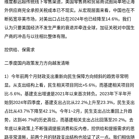
维度都远超传统线下零售渠道，美国零售商和贸易商试图简单地让海
公
外供应商完全承担关税成本已不现实。从宏观层面来看，中国也在不
司
断拓宽非美市场，对美出口占比在2024年也已经降至14.6%，我们
认为只要美国经济不发生严重的衰退并牵连全球，加征关税对中国生
动
产商的冲击与以往相比整体有限。
态
控供给、保需求
行
二季度国内政策发力方向越发清晰
业
1）今年前两个月财政支出重新向民生保障方向倾斜的趋势非常明
动
显。从支出结构上看，民生相关项目同比+5.6%，而基建相关项目同
比-5.6%，基建支出增速是2021年以来首次转负。2023年下半年开
态
始到2024年四季度，基建支出占比从22.2%上升至23.3%，民生支出
占比从43.7%下降至42.1%。今年1~2月，民生支出占比重回上升趋
联
势，达到46.7%的历史高位，而基建相关支出占比回落至20.2%。去
系
年底以来政策上不断强调提振消费和反内卷，控供给和提振需求的思
路非常清晰，前两个月的财政支出结构也验证了这一点。我们相信随
我