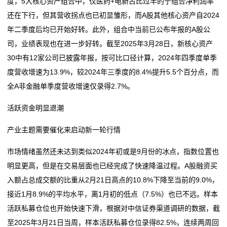
度，5大核心资产组合中，仅医药+电新占比过半的宁组合净利润率
还在下行，但其营收拐点也已初显雏形，而A股其他核心资产自2024
年二季度后均已开始好转。此外，组合中当前已公布年报的A股公
司，业绩表现也在进一步好转。截至2025年3月28日，新核心资产
30中有12家公司已披露年报，按可比口径计算，2024年四季度单季
度营收增速为13.9%，较2024年三季度的8.4%提升5.5个百分点，而
全A非金融单季度营收增速仅录得2.7%。
活跃资金明显退潮
产业主题需要催化来启动新一轮行情
市场情绪虽然还未达到类似2024年初或是9月份的冰点，指数位置也
明显更高，但是在交易层面也已经完成了快速降温过程。A股融资买
入额占总成交额的比重从2月21日高点的10.8%下降至当前的9.0%，
接近1月8.9%的平均水平，离1月初的低点（7.5%）也已不远。样本
活跃私募仓位也开始快速下滑，根据对中信证券渠道调研的数据，截
至2025年3月21日当周，样本活跃私募仓位录得82.5%，连续两周回