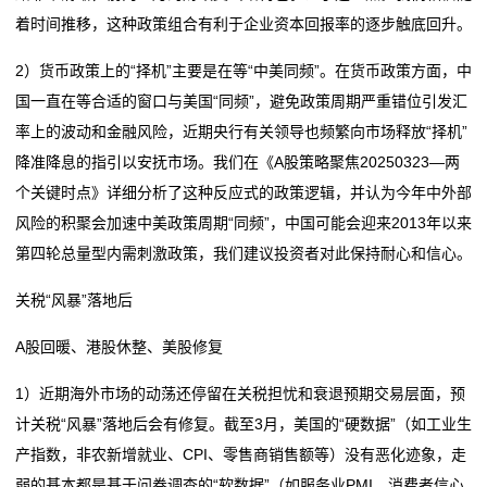
着时间推移，这种政策组合有利于企业资本回报率的逐步触底回升。
们
2）货币政策上的“择机”主要是在等“中美同频”。在货币政策方面，中
关
国一直在等合适的窗口与美国“同频”，避免政策周期严重错位引发汇
率上的波动和金融风险，近期央行有关领导也频繁向市场释放“择机”
于
降准降息的指引以安抚市场。我们在《A股策略聚焦20250323—两
我
个关键时点》详细分析了这种反应式的政策逻辑，并认为今年中外部
风险的积聚会加速中美政策周期“同频”，中国可能会迎来2013年以来
们
第四轮总量型内需刺激政策，我们建议投资者对此保持耐心和信心。
在
关税“风暴”落地后
线
A股回暖、港股休整、美股修复
留
1）近期海外市场的动荡还停留在关税担忧和衰退预期交易层面，预
言
计关税“风暴”落地后会有修复。截至3月，美国的“硬数据”（如工业生
产指数，非农新增就业、CPI、零售商销售额等）没有恶化迹象，走
我
弱的基本都是基于问卷调查的“软数据”（如服务业PMI、消费者信心