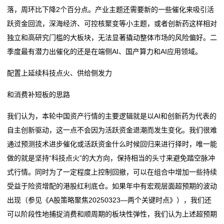
落，周环比下降2个百分点。产业主题还需要新的一些催化来吸引活
跃资金回流，深海经济、可控核聚变等小主题，或者创新药这样相对
独立和高研究门槛的大板块，无法显著撬动整体市场的风险偏好。二
季度最有潜力出催化的还是在端侧AI、国产算力和AI应用领域。
配置上延续科技点火、供给侧发力
和消费补短板的思路
我们认为，本轮中国资产行情的主要逻辑就是以AI和创新药为代表的
自主创新驱动，这一点不会因为活跃资金退潮而发生变化。我们很难
通过预测技术进步催化或活跃资金什么时候回归来进行择时，唯一能
做的就是坚持“科技点火”的大方向，保持相当的头寸来避免踏空脉冲
式行情。同时为了一定程度上控制回撤，可以在组合中增加一些持续
受益于险资增配的港股红利底仓。如果年中有宏观层面超预期的波动
出现（参见《A股策略聚焦20250323—两个关键时点》），我们还
可以阶段性地捕捉消费和顺周期的板块性弹性，我们认为上述超预期