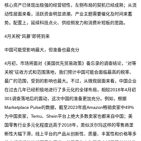
核心资产已体现出极强的经营韧性，左侧布局的契机已经成熟；从流
中国连续12年成为全球最大网络零售市场
中国手机品牌瞄准东南亚高端市场
运
动性层面来看，活跃资金明显退潮，产业主题需要催化及时间来蓄
新业态持续扩容 商文旅融合激活消费市场“一池春水”
旅游市场迎来“开门红”，大湾区“赢麻了”
势。配置上，延续科技点火、供给侧发力和消费补短板的思路。
最新数据：中国电视机全球市场份额首超韩国
中国连续12年成为全球最大网络零售市场
营
新业态持续扩容 商文旅融合激活消费市场“一池春水”
4月关税“风暴”即将到来
网
最新数据：中国电视机全球市场份额首超韩国
中国可能受影响最大，但准备也最充分
络
4月初，市场将面对《美国优先贸易政策》备忘录的调查结论，“对等
服
关税”征收方式和范围落地，我们预计中国可能会面临最高的税率、
务
最广的范围，受到的影响也最大。不过，从微观层面来看，中国企业
在过去几年已经积极地进行了多元化的全球布局，相较2018年4月初
新
301调查落地后的震动，这次中国的准备更加充分。例如，根据
闻
Marketplace Pulse的数据，截至2023年底Amazon畅销卖家中49%
为中国卖家，Temu、Shein平台上绝大多数卖家也都来自中国；美
动
国零售行业多元化程度远高于2018年，类似沃尔玛这样的零售商垄
态
断性大幅下滑，线上平台的产品从创新性、质量、丰富性和价格等多