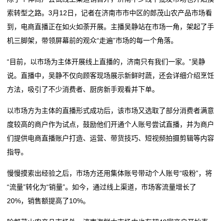
索转型之路。3月12日，记者在济南市市中区的郎茂山农产品市场看
们
到，电商直播正在如火如荼开展。主播吴静站在市场一角，架起了手
关
机三脚架，带领屏幕前的观众“走遍”市场的每一个角落。
于
“目前，以市场为主体开展线上直播的，济南只有我们一家。”吴静
说。直播中，吴静不仅向顾客现场展示新鲜时蔬，还会详细介绍烹饪
我
方法，吸引了不少消费者、厨房新手观看并下单。
们
以市场方为主体的直播形式成功后，该市场又选取了部分消费者满意
在
度较高的商户作为试点，鼓励他们开通个人账号尝试直播，并为商户
们提供电商直播账户打造、运营、带货技巧、短视频拍摄剪辑等内容
线
指导。
留
慢慢摸索出经验之后，市场方还用集体账号带动个人账号“吸粉”，将
言
“流量”转化为“销量”。如今，通过线上渠道，市场客流量增长了
20%，销售额提高了10%。
我