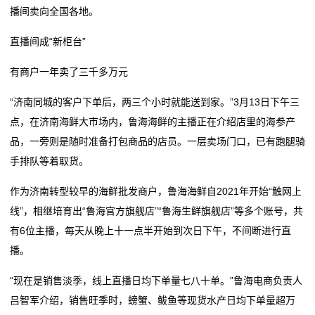
播间卖向全国各地。
光大证券：双节期间市场将以结构性行情为主
收购国际户外大牌，报喜鸟等本土服饰企业“瞄准”六千
运
外资机构看好明年A股市场
亿新市场
直播间成“新柜台”
三大指数收跌，市场聚焦11月非农就业数据
光大证券：双节期间市场将以结构性行情为主
营
有商户一年卖了三千多万元
外资机构看好明年A股市场
网
三大指数收跌，市场聚焦11月非农就业数据
“济南同城的客户下单后，两三个小时就能送到家。”3月13日下午三
络
点，在济南海鲜大市场内，鲁海海鲜的主播正在介绍店里的海参产
品，一旁则是随时准备打包商品的店员。一层卖场门口，已有跑腿骑
服
手排队等着取货。
务
作为济南转型较早的海鲜批发商户，鲁海海鲜自2021年开始“触网上
新
线”，相继培育出“鲁海官方旗舰店”“鲁海生鲜旗舰店”等多个账号，共
有6位主播，每天从晚上十一点半开始到次日下午，不间断进行直
闻
播。
动
“现在是销售淡季，线上直播日均下单量七八十单。”鲁海电商负责人
态
吕智军介绍，销售旺季时，螃蟹、鲅鱼等现货水产日均下单量超万