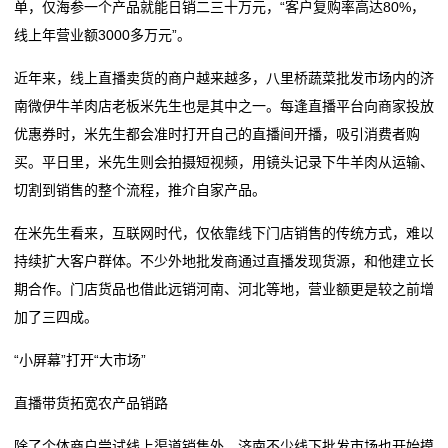
单，仅海参一个产品就能日销二三十万元，“客户复购率高达80%，
公
线上年营业额3000多万元”。
司
近年来，线上直播卖货的商户越来越多，八里桥蔬菜批发市场内的济
动
南微伊牛羊肉店老板米先生也是其中之一。每逢直播平台向商家投放
优惠券时，米先生都会准时打开自己的直播间开播，吸引消费者购
态
买。平日里，米先生则会拍摄短视频，用镜头记录下牛羊肉从运输、
行
切割到销售的整个流程，推介自家产品。
业
在米先生看来，互联网时代，仅依靠线下门店销售的传统方式，难以
持续扩大客户群体。不少外地批发商通过直播发现货源，和他建立长
动
期合作。门店货品也借此远销河南、河北等地，营业额更是较之前增
态
加了三四成。
联
“小屏幕”打开“大市场”
系
直播带货拓宽农产品销路
我
除了个体商户尝试线上渠道销售外，济南不少线下批发市场也开始摸