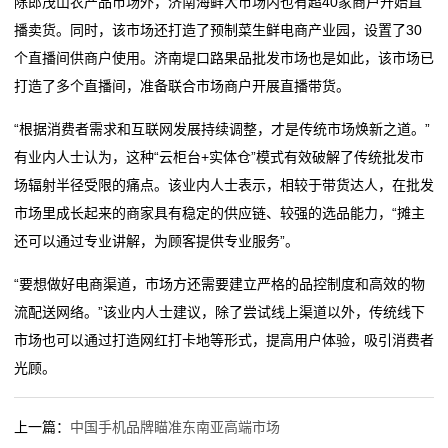
除郎茂山农产品市场外，济南海鲜大市场内也有超40家商户开始直
的
播卖货。同时，该市场还打造了预制菜生鲜电商产业园，设置了30
服
个直播间供商户使用。济南堤口路果品批发市场也是如此，该市场已
打造了多个直播间，准备联合市场商户开展直播带货。
务
“根据消费者需求和互联网发展持续调整，才是传统市场焕新之道。”
有业内人士认为，这种“云柜台+实体仓”模式有效破解了传统批发市
场辐射半径受限的痛点。该业内人士表示，相较于带货达人，在批发
市场里成长起来的商家具有稳定的供应链、较强的选品能力，“摊主
还可以通过专业讲解，为顾客提供专业服务”。
“要想做好电商渠道，市场方还需要建立严格的品控制度和高效的物
流配送网络。”该业内人士建议，除了尝试线上渠道以外，传统线下
市场也可以通过打造网红打卡地等形式，提高用户体验，吸引消费者
光顾。
上一篇：
中国手机品牌瞄准东南亚高端市场