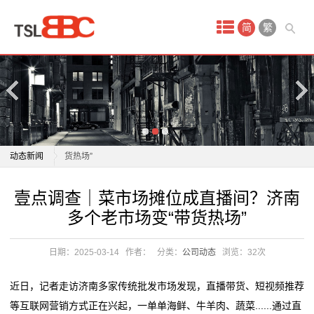
首
简
繁
页
产
品
中
壹点调查｜菜市场摊位成直播间？济南多个老市场变“带
动态新闻
货热场”
心
中国手机品牌瞄准东南亚高端市场
壹点调查｜菜市场摊位成直播间？济南多个老市场变“带
壹点调查｜菜市场摊位成直播间？济南
淘
旅游市场迎来“开门红”，大湾区“赢麻了”
货热场”
多个老市场变“带货热场”
中国连续12年成为全球最大网络零售市场
中国手机品牌瞄准东南亚高端市场
宝
新业态持续扩容 商文旅融合激活消费市场“一池春水”
旅游市场迎来“开门红”，大湾区“赢麻了”
日期：2025-03-14
作者：
分类：
公司动态
浏览：
32次
网
最新数据：中国电视机全球市场份额首超韩国
中国连续12年成为全球最大网络零售市场
收购国际户外大牌，报喜鸟等本土服饰企业“瞄准”六千
新业态持续扩容 商文旅融合激活消费市场“一池春水”
店
近日，记者走访济南多家传统批发市场发现，直播带货、短视频推荐
亿新市场
最新数据：中国电视机全球市场份额首超韩国
等互联网营销方式正在兴起，一单单海鲜、牛羊肉、蔬菜......通过直
代