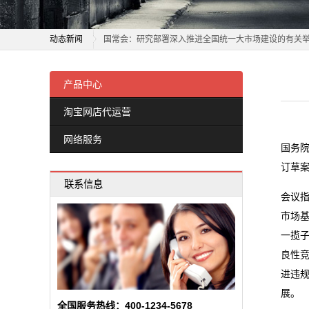
国常会：坚决破除地方保护和市场分割
运
动态新闻
国常会：研究部署深入推进全国统一大市场建设的有关
营
抢抓机遇开拓市场 上市公司频获大单
国常会：坚决破除地方保护和市场分割
价格“能涨能跌” 省间电力现货市场今起正式运行
国常会：研究部署深入推进全国统一大市场建设的有关
产品中心
网
青海省多措并举维护国庆假期市场价格秩序稳定
抢抓机遇开拓市场 上市公司频获大单
淘宝网店代运营
络
巨量汽车后市场，蕴含哪些机遇与挑战？
价格“能涨能跌” 省间电力现货市场今起正式运行
网络服务
杭州：菜市场焕新“文艺范”
青海省多措并举维护国庆假期市场价格秩序稳定
服
国务院
大连化物所全钒液流电池用电极研发取得新进展
巨量汽车后市场，蕴含哪些机遇与挑战？
订草
务
联系信息
新型海水电池有了超长循环寿命
杭州：菜市场焕新“文艺范”
会议
新
江苏省市场监管部门扎实开展节日期间市场价格监管工
大连化物所全钒液流电池用电极研发取得新进展
市场
新型海水电池有了超长循环寿命
闻
一揽
江苏省市场监管部门扎实开展节日期间市场价格监管工
良性
动
进违
态
展。
全国服务热线：400-1234-5678