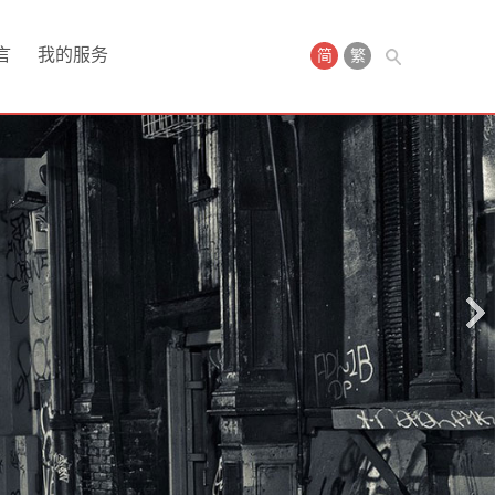
言
我的服务
简
繁