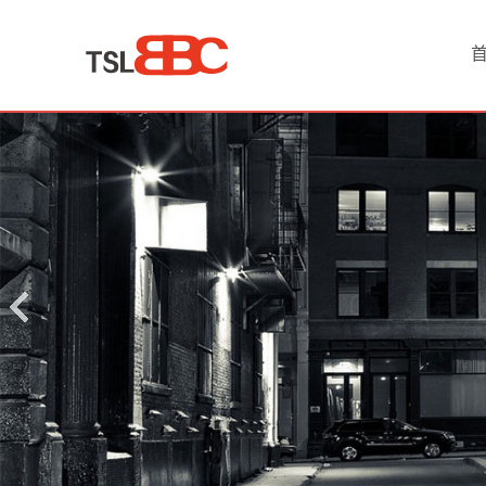
首
页
产
品
中
心
淘
宝
网
店
代