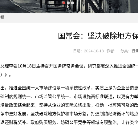
举措
国常会：坚决破除地方
举措
日期：2024-10-18
作者：
分类：
行
总理李强10月18日主持召开国务院常务会议，研究部署深入推进全国
案）》。
指出，推进全国统一大市场建设是一项系统性改革，实质上是为企业营造
作
基础制度规则统一、市场监管公平统一、市场设施高标准联通，以更有力
子增量政策结合起来，坚持从企业的实际关切出发，推动一批可感可及的
作
竞争中更好发展，坚决破除地方保护和市场分割，打通制约经济循环的堵
规返还财税奖补、政府购买服务、妨碍公平竞争等领域专项整治，让各类