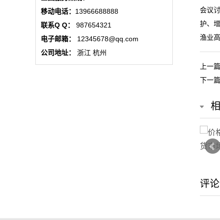
公
会议
移动电话：
13966688888
护、
联系Q Q：
987654321
司
渔业
电子邮箱：
12345678@qq.com
动
公司地址：
浙江 杭州
上一
态
下一
行
业
动
态
联
评论
系
我