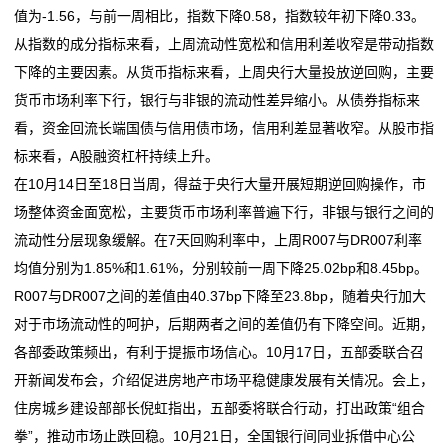
值为-1.56，与前一周相比，指数下降0.58，指数较年初下降0.33。
杭州：菜市场焕新“文艺范”
青海省多措并举维护国庆假期市场价格秩序稳定
运
从指数的成分指标来看，上周流动性宽松和信用利差收窄是带动指数
大连化物所全钒液流电池用电极研发取得新进展
巨量汽车后市场，蕴含哪些机遇与挑战？
下降的主要因素。从货币指标来看，上周央行大量投放逆回购，主要
新型海水电池有了超长循环寿命
杭州：菜市场焕新“文艺范”
营
货币市场利率下行，银行与非银的流动性差异缩小。从债券指标来
大连化物所全钒液流电池用电极研发取得新进展
网
看，资金回流长端国债与信用债市场，信用利差显著收窄。从股市指
新型海水电池有了超长循环寿命
标来看，A股融资杠杆持续上升。
络
在10月14日至18日当周，得益于央行大量开展短期逆回购操作，市
服
场整体资金面宽松，主要货币市场利率普遍下行，非银与银行之间的
流动性分层现象缓解。在7天回购利率中，上周R007与DR007利率
务
均值分别为1.85%和1.61%，分别较前一周下降25.02bp和8.45bp。
R007与DR007之间的差值由40.37bp下降至23.8bp，随着央行加大
新
对于市场流动性的呵护，后期两者之间的差值仍有下降空间。近期，
闻
各部委政策频出，有利于提振市场信心。10月17日，五部委联合召
开新闻发布会，介绍促进房地产市场平稳健康发展有关情况。会上，
动
住房城乡建设部部长倪虹指出，五部委将联合行动，打出政策“组合
态
拳”，推动市场止跌回稳。10月21日，全国银行间同业拆借中心公