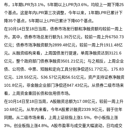
布，1年期LPR为3.1%，5年期以上LPR为3.6%，均较上一期下降25
公
个基点。这是年内LPR第三次调整，今年以来，1年期LPR已累计下
司
降35个基点，5年期以上LPR已累计下降60个基点。
在10月14日至18日当周，债券市场发行额和净融资额均较前一周上
动
升。其中，债券市场总发行额为1.39万亿元，较前一周上升6750.73
态
亿元；债券市场净融资额为2899.48亿元，较前一周上升1911.48亿
元。从融资结构来看，上周国债发行提速，单周净融资达到3121.6
行
亿元，整个政府部门债券净融资3501.21亿元；与之相反，上周企业
业
债、公司债、中票、短融和定向工具分别净偿还51.77亿元、175.83
亿元、128.55亿元、536.57亿元和56.51亿元，资产支持证券净融资
动
101.8亿元，非金融企业部门净偿还847.43亿元。从债券二级市场来
态
看，上周资金重回长债和信用债市场。
在10月14日至18日当周，A股融资总额为17.08亿元，较前一周上升
联
10.68亿元。从年内来看，今年A股累计融资2339.9亿元，弱于往年
系
同期。从二级市场来看，上周上证综指上涨1.5%，中小板指上涨
3%，创业板指上涨4.8%。A股市盈率与成交量大幅波动，日均成交
我