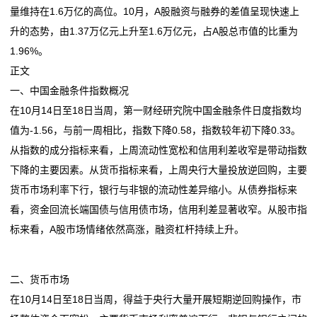
量维持在1.6万亿的高位。10月，A股融资与融券的差值呈现快速上
们
升的态势，由1.37万亿元上升至1.6万亿元，占A股总市值的比重为
1.96%。
关
正文
于
一、中国金融条件指数概况
在10月14日至18日当周，第一财经研究院中国金融条件日度指数均
我
值为-1.56，与前一周相比，指数下降0.58，指数较年初下降0.33。
们
从指数的成分指标来看，上周流动性宽松和信用利差收窄是带动指数
下降的主要因素。从货币指标来看，上周央行大量投放逆回购，主要
在
货币市场利率下行，银行与非银的流动性差异缩小。从债券指标来
线
看，资金回流长端国债与信用债市场，信用利差显著收窄。从股市指
标来看，A股市场情绪依然高涨，融资杠杆持续上升。
留
言
二、货币市场
我
在10月14日至18日当周，得益于央行大量开展短期逆回购操作，市