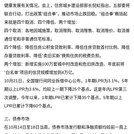
健康发展有关情况。会上，住房城乡建设部部长倪虹指出，五部委将
联合行动，打出政策“组合拳”，推动市场止跌回稳。“组合拳”概括起
来就是四个取消、四个降低、两个增加：
四个取消：各地因城施策，取消限购、取消限售、取消限价、取消普
通住宅和非普通住宅标准。
四个降低：降低住房公积金贷款利率、降低住房贷款首付比例、降低
存量贷款利率、降低“卖旧买新”换购住房的税费负担。
两个增加：新增实施100万套城中村改造和危旧房改造、年底前将
“白名单”项目的信贷规模增加到4万亿。
10月21日，全国银行间同业拆借中心公布，1年期LPR为3.1%，5年
期以上LPR为3.6%，均较上一期下降25个基点。这是年内LPR第三
次调整，今年以来，1年期LPR已累计下降35个基点，5年期以上
LPR已累计下降60个基点。
三、债券市场
在10月14日至18日当周，债券市场发行额和净融资额均较前一周上