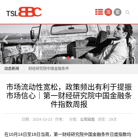
首
简
繁
页
产
品
中
市场流动性宽松，政策频出有利于提振市场信心｜第一
动态新闻
财经研究院中国金融条件
心
国常会：坚决破除地方保护和市场分割
市场流动性宽松，政策频出有利于提振市场信心｜第一
市场流动性宽松，政策频出有利于提振
淘
国常会：研究部署深入推进全国统一大市场建设的有关
财经研究院中国金融条件
市场信心｜第一财经研究院中国金融条
举措
国常会：坚决破除地方保护和市场分割
宝
件指数周报
抢抓机遇开拓市场 上市公司频获大单
国常会：研究部署深入推进全国统一大市场建设的有关
网
价格“能涨能跌” 省间电力现货市场今起正式运行
举措
日期：2024-10-23
作者：
分类：
公司动态
浏览：
29次
青海省多措并举维护国庆假期市场价格秩序稳定
抢抓机遇开拓市场 上市公司频获大单
店
巨量汽车后市场，蕴含哪些机遇与挑战？
价格“能涨能跌” 省间电力现货市场今起正式运行
在10月14日至18日当周，第一财经研究院中国金融条件日度指数均
代