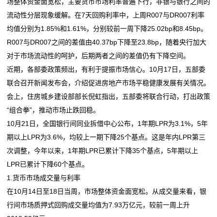
场整体资金面宽松，主要货币市场利率普遍下行，非银与银行之间的
的
流动性分层现象缓解。在7天回购利率中，上周R007与DR007利率
服
均值分别为1.85%和1.61%，分别较前一周下降25.02bp和8.45bp。
R007与DR007之间的差值由40.37bp下降至23.8bp，随着央行加大
务
对于市场流动性的呵护，后期两者之间的差值仍有下降空间。
近期，各部委政策频出，有利于提振市场信心。10月17日，五部委
联合召开新闻发布会，介绍促进房地产市场平稳健康发展有关情况。
会上，住房城乡建设部部长倪虹指出，五部委将联合行动，打出政策
“组合拳”，推动市场止跌回稳。
10月21日，全国银行间同业拆借中心公布，1年期LPR为3.1%，5年
期以上LPR为3.6%，均较上一期下降25个基点。这是年内LPR第三
次调整，今年以来，1年期LPR已累计下降35个基点，5年期以上
LPR已累计下降60个基点。
1.货币市场成交量与利率
在10月14日至18日当周，市场整体资金面宽松。从成交量来看，银
行间市场质押式回购成交量均值为7.93万亿元，较前一周上升