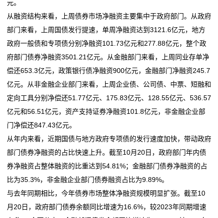
元。
从融资结构来看，上周债券市场净融资主要集中于政府部门。从政府
部门来看，上周国债发行提速，单周净融资达到3121.6亿元，地方
政府一般债和专项债分别净融资101.73亿元和277.88亿元，整个政
府部门债券净融资3501.21亿元。从金融部门来看，上周同业存单净
偿还653.3亿元，政策银行债净融资900亿元，金融部门净融资245.7
亿元。从非金融企业部门来看，上周企业债、公司债、中票、短融和
定向工具分别净偿还51.77亿元、175.83亿元、128.55亿元、536.57
亿元和56.51亿元，资产支持证券净融资101.8亿元，非金融企业部
门净偿还847.43亿元。
从年内来看，近期国债与地方政府专项债的发行速度加快，带动政府
部门债券净融资的占比快速上升。截至10月20日，政府部门年内债
券净融资占整体融资的比重达到54.81%；金融部门债券净融资的占
比为35.3%，非金融企业部门债券融资占比为9.89%。
与去年同期相比，今年债券市场整体净融资规模明显扩张。截至10
月20日，政府部门债券余额同比增速为16.6%，较2023年同期增速